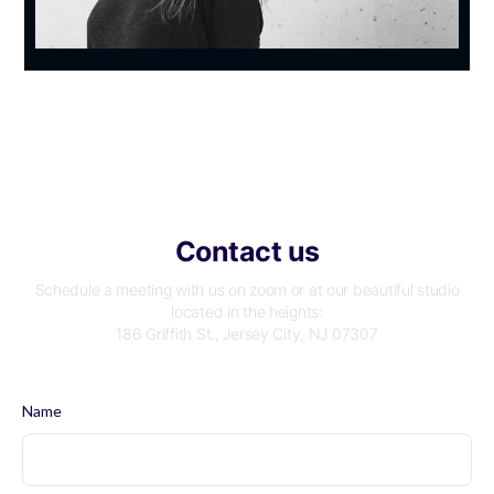
Contact us
Schedule a meeting with us on zoom or at our beautiful studio
located in the heights:
186 Griffith St., Jersey City, NJ 07307
Name